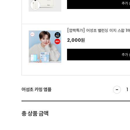
추가 
[깜짝특가] 어성초 밸런싱 이지 스왑 1
2,000
원
추가 
어성초 카밍 앰플
총 상품 금액