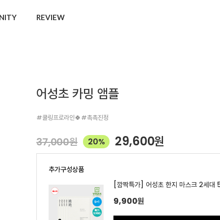
NITY
REVIEW
어성초 카밍 앰플
#쿨링프로라인🍀#촉촉진정
29,600
원
37,000
원
20%
추가구성상품
[깜짝특가] 어성초 한지 마스크 2세대 5
9,900
원