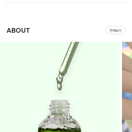
가 나아질 기*가 안보였어
집어지는데 헤이네이처 어
요ㅠㅠ 첫날 피부 보시면
성초 스킨 쓰면 확실히 진
다들 아시겠지만 너무 심
정되는 느낌이 있어요 쓰
해서 거울보기도 싫을..
다 보면 효과가 긴가민가..
ABOUT
전체보기