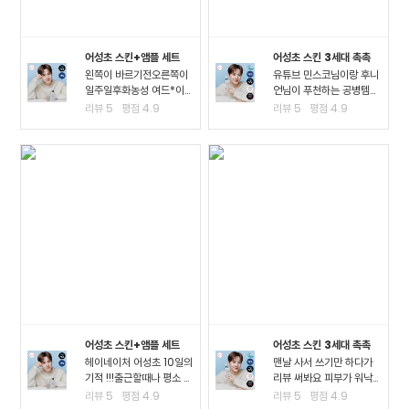
어성초 스킨+앰플 세트
어성초 스킨 3세대 촉촉
왼쪽이 바르기전오른쪽이
유튜브 민스코님이랑 후니
일주일후화농성 여드*이
언님이 푸천하는 공병템이
진짜 많이 진정되고 여드*
라서 큰 맘먹고 샀는데요!!
리뷰
5
평점
4.9
리뷰
5
평점
4.9
때문에 피부가 아픈정도
진정이 되는 거 같아요!! 좁
였는데 이제 아픈게 없어
*여드*이 많이 진정된 걸
져서 너무 좋아요ㅠㅠ왠만
느끼고요 스킨팩을 해주고
한 여드*에 좋다는거는 다
잤을 때 가장 큰 효과를 느
써봤는데 이렇게 효과가..
꼈어요3일차까지..
어성초 스킨+앰플 세트
어성초 스킨 3세대 촉촉
헤이네이처 어성초 10일의
맨날 사서 쓰기만 하다가
기적 !!!출근할때나 평소 밖
리뷰 써봐요 피부가 워낙
에서 다닐때도 계속 마스
여드*성 피부고 툭하면 이
리뷰
5
평점
4.9
리뷰
5
평점
4.9
크를 사용하다보니.. 피부
것저것 많이 나고 자주 뒤