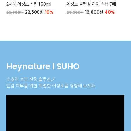
2세대 어성초 스킨 150ml
어성초 밸런싱 이지 스왑 7매
22,500원
10%
16,800원
40%
25,000원
28,000원
Heynature l SUHO
수호의 수분 진정 솔루션🪄
민감 피부를 위한 특별한 어성초를 경험해 보세요