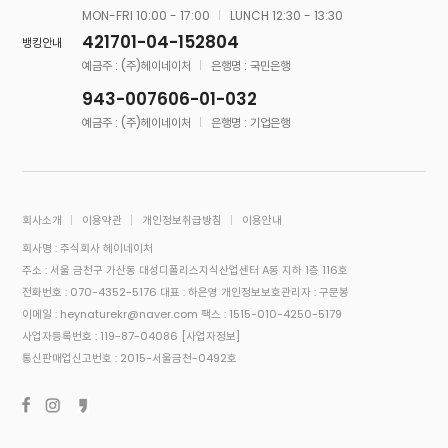
MON-FRI 10:00 - 17:00
LUNCH 12:30 - 13:30
421701-04-152804
뱅킹안내
예금주 : (주)헤이네이처
은행명 : 국민은행
943-007606-01-032
예금주 : (주)헤이네이처
은행명 : 기업은행
회사소개
이용약관
개인정보취급방침
이용안내
회사명 : 주식회사 헤이네이처
주소 : 서울 금천구 가산동 대성디폴리스지식산업센터 A동 지하 1층 116호
전화번호 : 070-4352-5176
대표 : 하은영
개인정보보호관리자 : 구문봉
이메일 : heynaturekr@naver.com
팩스 : 1515-010-4250-5179
사업자등록번호 : 119-87-04086
[사업자정보]
통신판매업신고번호 : 2015-서울금천-0492호