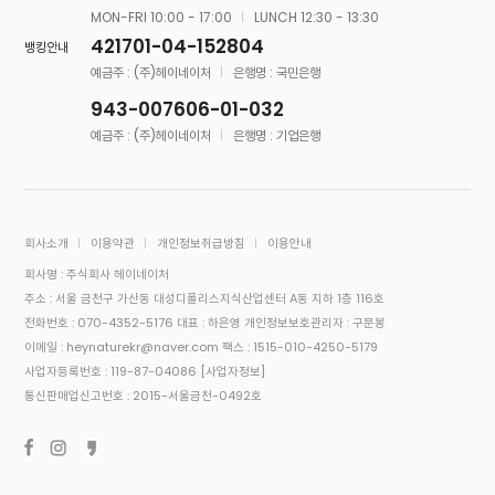
MON-FRI 10:00 - 17:00
LUNCH 12:30 - 13:30
421701-04-152804
뱅킹안내
예금주 : (주)헤이네이처
은행명 : 국민은행
943-007606-01-032
예금주 : (주)헤이네이처
은행명 : 기업은행
회사소개
이용약관
개인정보취급방침
이용안내
회사명 : 주식회사 헤이네이처
주소 : 서울 금천구 가산동 대성디폴리스지식산업센터 A동 지하 1층 116호
전화번호 : 070-4352-5176
대표 : 하은영
개인정보보호관리자 : 구문봉
이메일 : heynaturekr@naver.com
팩스 : 1515-010-4250-5179
사업자등록번호 : 119-87-04086
[사업자정보]
통신판매업신고번호 : 2015-서울금천-0492호