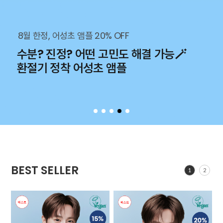
8월 한정, 어성초 앰플 20% OFF
수분? 진정? 어떤 고민도 해결 가능🪄
환절기 정착 어성초 앰플
BEST SELLER
1
2