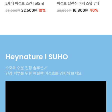
2세대 어성초 스킨 150ml
어성초 밸런싱 이지 스왑 7매
22,500원
10%
16,800원
40%
25,000원
28,000원
Heynature l SUHO
수호의 수분 진정 솔루션🪄
민감 피부를 위한 특별한 어성초를 경험해 보세요