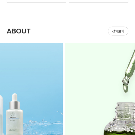
가 나아질 기*가 안보였어
집어지는데 헤이네이처 어
요ㅠㅠ 첫날 피부 보시면
성초 스킨 쓰면 확실히 진
다들 아시겠지만 너무 심
정되는 느낌이 있어요 쓰
해서 거울보기도 싫을..
다 보면 효과가 긴가민가..
ABOUT
전체보기