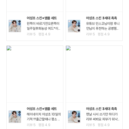
어성초 스킨+앰플 세트
어성초 스킨 3세대 촉촉
왼쪽이 바르기전오른쪽이
유튜브 민스코님이랑 후니
일주일후화농성 여드*이
언님이 푸천하는 공병템이
진짜 많이 진정되고 여드*
라서 큰 맘먹고 샀는데요!!
리뷰
5
평점
4.9
리뷰
5
평점
4.9
때문에 피부가 아픈정도
진정이 되는 거 같아요!! 좁
였는데 이제 아픈게 없어
*여드*이 많이 진정된 걸
져서 너무 좋아요ㅠㅠ왠만
느끼고요 스킨팩을 해주고
한 여드*에 좋다는거는 다
잤을 때 가장 큰 효과를 느
써봤는데 이렇게 효과가..
꼈어요3일차까지..
어성초 스킨+앰플 세트
어성초 스킨 3세대 촉촉
헤이네이처 어성초 10일의
맨날 사서 쓰기만 하다가
기적 !!!출근할때나 평소 밖
리뷰 써봐요 피부가 워낙
에서 다닐때도 계속 마스
여드*성 피부고 툭하면 이
리뷰
5
평점
4.9
리뷰
5
평점
4.9
크를 사용하다보니.. 피부
것저것 많이 나고 자주 뒤